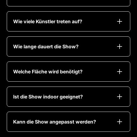
Nein. Die Fahrrad Show basiert auf kontrollierter
Akrobatik (Kunstrad) – ohne Rampen, Sprünge
Wie viele Künstler treten auf?
oder Risiko-Stunts.
Solo- oder Duo-Performances, je nach
gewünschter Wirkung.
Wie lange dauert die Show?
Typisch 5–7 Minuten; mehrere Auftritte sind
möglich.
Welche Fläche wird benötigt?
Mindestens ca. 6 × 6 m, trockener und ebener
Untergrund.
Ist die Show indoor geeignet?
Ja – besonders gut für Hallen, Messen und
Bühnenflächen.
Kann die Show angepasst werden?
Ja. Musik, Ablauf und Dramaturgie werden