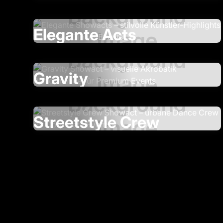
Elegante Acts
Gravity
Streetstyle Crew