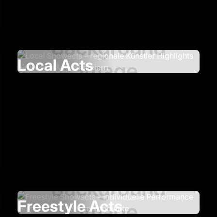
Local Acts
Freestyle Acts