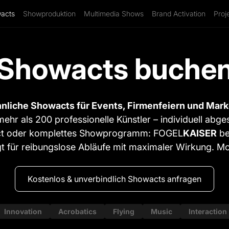
acts
Showproduktion
Multimedia Shows
Brand Activation
Proj
Showacts buche
liche Showacts für Events, Firmenfeiern und Ma
hr als 200 professionelle Künstler – individuell abg
-Act oder komplettes Showprogramm: FOGEL
KAISER
be
für reibungslose Abläufe mit maximaler Wirkung. Mod
Kostenlos & unverbindlich Showacts anfragen
Innovation
Acrobatics
Flying
Music
Interaction