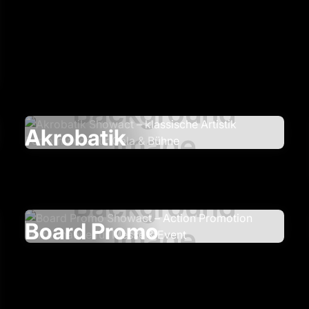
Akrobatik
Board Promo