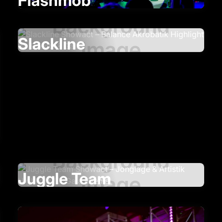
Flashmob
Slackline
Juggle Team