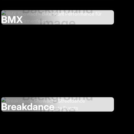
BMX
Breakdance