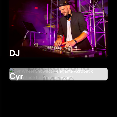
DJ
Cyr