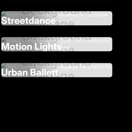
Streetdance
Motion Lights
Urban Ballett