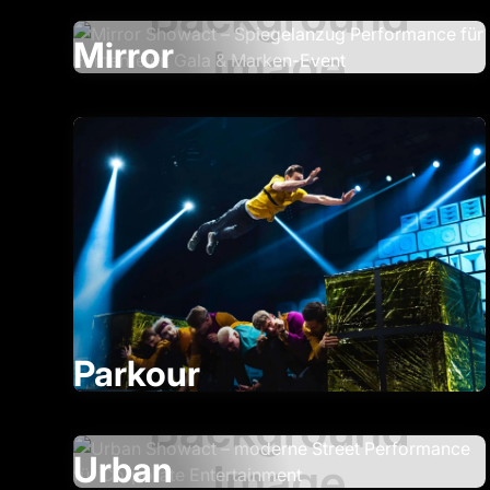
Mirror
Parkour
Urban